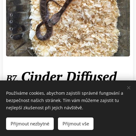
Cinder Diffused
B7.
Používáme cookies, abychom zajistili správné fungování a
Rok narození :
2026
bezpečnost našich stránek. Tím vám můžeme zajistit tu
nejlepší zkušenost při jejich návštěvě.
Pohlaví :
samec
Přijmout nezbytné
Přijmout vše
1900 Kč
Cena :