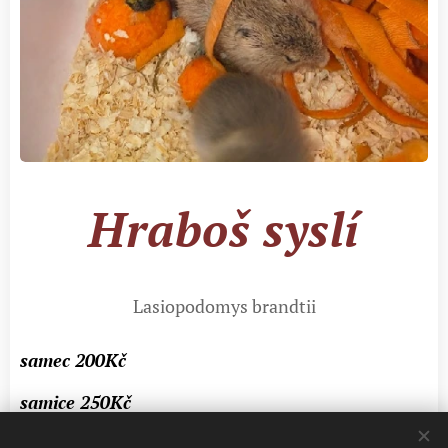
Hraboš syslí
Lasiopodomys brandtii
samec 200Kč
samice 250Kč